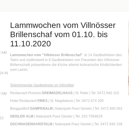
Lammwochen vom Villnösser
Brillenschaf vom 01.10. bis
11.10.2020
 AM
Lammwochen vom "Villnösser Brillenschaf"
. In 14 Gastbetrieben des
Tales und südtirolweit in 8 Gastbetrieben von Freunden des Villnösser
Brillenschafs präsentieren die Köche allerlei kulinarische Köstlichkeiten
vom Lamm:
4 IN
Teilnehmende Gastbetriebe im Villnößtal
:
Restaurant Pizzeria
DREIMÄDELHAUS
| St. Peter | Tel. 0472 840 102
 AM
Hotel Restaurant
FINES
| St. Magdalena | Tel. 0472 674 200
Berggasthof
GAMPENALM
| Naturpark Puez Geisler | Tel. 0472 840 001
GEISLER ALM
| Naturpark Puez Geisler | Tel. 333 7569029
22
GSCHNAGENHARDTALM
| Naturpark Puez Geisler | Tel. 0472 840 158