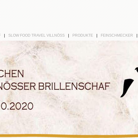
F
|
SLOW FOOD TRAVEL VILLNÖSS
|
PRODUKTE
|
FEINSCHMECKER