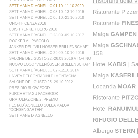
I ristoranti della
TERRA MADRE 2020-2021
SETTIMANA D´AGNELLO 01.10.-11.10.2020
Ristorante Pizze
SETTIMANA D´AGNELLO 03.10.-13.10.2019
SETTIMANA D´AGNELLO 05.10.-21.10.2018
Ristorante
FINE
ONORIFICENZA 2018
LUIS TRENKER BERG 2018
Malga
GAMPE
SETTIMANA D´AGNELLO 28.09.-09.10.2017
ROCKER AL PASCOLO
Malga
GSCHNA
JANKER DEL “VILLNÖSSER BRILLENSCHAF”
158
SETTIMANA D´AGNELLO 29.09.-10.10.2016
SALONE DEL GUSTO 22.-26.09.2016 A TORINO
Hotel
KABIS
| S
NUOVO LOGO “VILLNÖSSER BRILLENSCHAF”
SETTIMANA D´AGNELLO 02.-12.10.2014
Malga
KASERIL
LA VITA DEI CONTADINI DI MONTAGNA
SALONE DEL GUSTO 25.-29.10.2012
Locanda
MOAR
PRESIDIO SLOW FOOD
FURCHETTA SU FACEBOOK
Ristorante
PITZ
GRATULIAZIONE 2. PREMIO
FESTA D´AGNELLO SULLA MALGA
Hotel
RANUIMÜ
"OCHSENGARTEN"
SETTIMANE D´AGNELLO
RIFUGIO DELL
Albergo
STERN