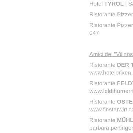
Hotel
TYROL
| 
Ristorante Pizze
Ristorante Pizze
047
Amici del "Villnös
Ristorante
DER 
www.hotelbrixen.i
Ristorante
FEL
www.feldthurner
Ristorante
OSTE
www.finsterwirt.
Ristorante
MÜHL
barbara.perting