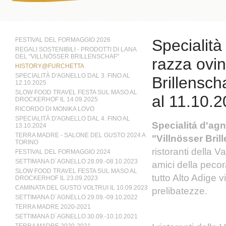
FESTIVAL DEL FORMAGGIO 2026
Specialità
REGALI SOSTENIBILI - PRODOTTI DI LANA
DEL "VILLNÖSSER BRILLENSCHAF"
razza ovin
HISTORY@FURCHETTA
SPECIALITÀ D'AGNELLO DAL 3. FINO AL
Brillensch
12.10.2025
SLOW FOOD TRAVEL FESTA SUL MASO AL
al 11.10.
DROCKERHOF IL 14.09.2025
RICORDO DI MONIKA LOVO
SPECIALITÀ D'AGNELLO DAL 4. FINO AL
Specialitá d'agn
13.10.2024
TERRA MADRE - SALONE DEL GUSTO 2024 A
"Villnösser Bril
TORINO
ristoranti della Va
FESTIVAL DEL FORMAGGIO 2024
SETTIMANA D´AGNELLO 28.09.-08.10.2023
amici della pecora
SLOW FOOD TRAVEL FESTA SUL MASO AL
tutto Alto Adige 
DROCKERHOF IL 23.09.2023
CAMINATA DEL GUSTO VOLTRUI IL 10.09.2023
prelibatezze.
SETTIMANA D´AGNELLO 29.09.-09.10.2022
TERRA MADRE 2020-2021
SETTIMANA D´AGNELLO 30.09.-10.10.2021