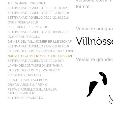
TERRA MADRE 2020-2021
formati.
SETTIMANA D´AGNELLO 01.10.-11.10.2020
SETTIMANA D´AGNELLO 03.10.-13.10.2019
SETTIMANA D´AGNELLO 05.10.-21.10.2018
ONORIFICENZA 2018
LUIS TRENKER BERG 2018
Versione adegua
SETTIMANA D´AGNELLO 28.09.-09.10.2017
ROCKER AL PASCOLO
JANKER DEL “VILLNÖSSER BRILLENSCHAF”
SETTIMANA D´AGNELLO 29.09.-10.10.2016
SALONE DEL GUSTO 22.-26.09.2016 A TORINO
NUOVO LOGO “VILLNÖSSER BRILLENSCHAF”
Versione grande:
SETTIMANA D´AGNELLO 02.-12.10.2014
LA VITA DEI CONTADINI DI MONTAGNA
SALONE DEL GUSTO 25.-29.10.2012
PRESIDIO SLOW FOOD
FURCHETTA SU FACEBOOK
GRATULIAZIONE 2. PREMIO
FESTA D´AGNELLO SULLA MALGA
"OCHSENGARTEN"
SETTIMANE D´AGNELLO