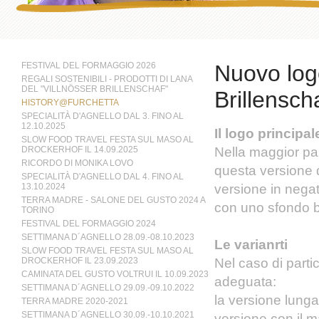
FESTIVAL DEL FORMAGGIO 2026
Nuovo logo
REGALI SOSTENIBILI - PRODOTTI DI LANA
DEL "VILLNÖSSER BRILLENSCHAF"
Brillensch
HISTORY@FURCHETTA
SPECIALITÀ D'AGNELLO DAL 3. FINO AL
12.10.2025
Il logo principal
SLOW FOOD TRAVEL FESTA SUL MASO AL
Nella maggior par
DROCKERHOF IL 14.09.2025
RICORDO DI MONIKA LOVO
questa versione 
SPECIALITÀ D'AGNELLO DAL 4. FINO AL
versione in negat
13.10.2024
TERRA MADRE - SALONE DEL GUSTO 2024 A
con uno sfondo b
TORINO
FESTIVAL DEL FORMAGGIO 2024
SETTIMANA D´AGNELLO 28.09.-08.10.2023
Le varianrti
SLOW FOOD TRAVEL FESTA SUL MASO AL
Nel caso di partic
DROCKERHOF IL 23.09.2023
CAMINATA DEL GUSTO VOLTRUI IL 10.09.2023
adeguata:
SETTIMANA D´AGNELLO 29.09.-09.10.2022
la versione lunga
TERRA MADRE 2020-2021
SETTIMANA D´AGNELLO 30.09.-10.10.2021
versione con il m