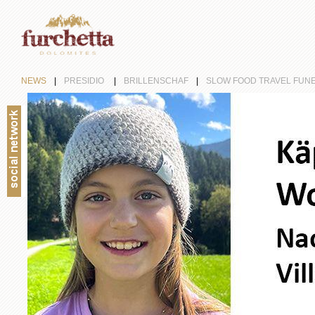
NEWS
|
PRESIDIO
|
BRILLENSCHAF
|
SLOW FOOD TRAVEL FUN