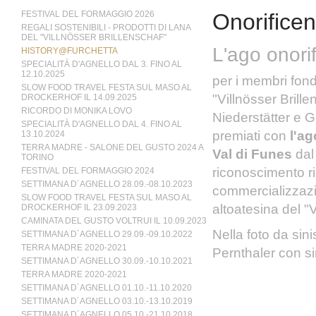
FESTIVAL DEL FORMAGGIO 2026
Onorific
REGALI SOSTENIBILI - PRODOTTI DI LANA
DEL "VILLNÖSSER BRILLENSCHAF"
L'ago onorif
HISTORY@FURCHETTA
SPECIALITÀ D'AGNELLO DAL 3. FINO AL
12.10.2025
per i membri fond
SLOW FOOD TRAVEL FESTA SUL MASO AL
"Villnösser Brill
DROCKERHOF IL 14.09.2025
RICORDO DI MONIKA LOVO
Niederstätter e G
SPECIALITÀ D'AGNELLO DAL 4. FINO AL
premiati con
l'ag
13.10.2024
TERRA MADRE - SALONE DEL GUSTO 2024 A
Val di Funes
dal
TORINO
riconoscimento ri
FESTIVAL DEL FORMAGGIO 2024
SETTIMANA D´AGNELLO 28.09.-08.10.2023
commercializzazi
SLOW FOOD TRAVEL FESTA SUL MASO AL
altoatesina del "V
DROCKERHOF IL 23.09.2023
CAMINATA DEL GUSTO VOLTRUI IL 10.09.2023
Nella foto da sin
SETTIMANA D´AGNELLO 29.09.-09.10.2022
TERRA MADRE 2020-2021
Pernthaler con s
SETTIMANA D´AGNELLO 30.09.-10.10.2021
TERRA MADRE 2020-2021
SETTIMANA D´AGNELLO 01.10.-11.10.2020
SETTIMANA D´AGNELLO 03.10.-13.10.2019
SETTIMANA D´AGNELLO 05.10.-21.10.2018