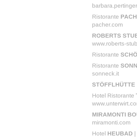
barbara.perting
Ristorante
PAC
pacher.com
ROBERTS STU
www.roberts-stub
Ristorante
SCH
Ristorante
SON
sonneck.it
STÖFFLHÜTTE
Hotel Ristorante
www.unterwirt.c
MIRAMONTI BO
miramonti.com
Hotel
HEUBAD
|