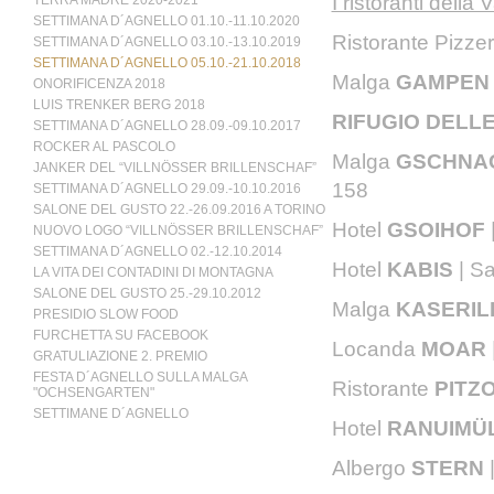
I ristoranti della
TERRA MADRE 2020-2021
SETTIMANA D´AGNELLO 01.10.-11.10.2020
Ristorante Pizze
SETTIMANA D´AGNELLO 03.10.-13.10.2019
SETTIMANA D´AGNELLO 05.10.-21.10.2018
Malga
GAMPE
ONORIFICENZA 2018
LUIS TRENKER BERG 2018
RIFUGIO DELL
SETTIMANA D´AGNELLO 28.09.-09.10.2017
ROCKER AL PASCOLO
Malga
GSCHNA
JANKER DEL “VILLNÖSSER BRILLENSCHAF”
158
SETTIMANA D´AGNELLO 29.09.-10.10.2016
SALONE DEL GUSTO 22.-26.09.2016 A TORINO
Hotel
GSOIHOF
NUOVO LOGO “VILLNÖSSER BRILLENSCHAF”
SETTIMANA D´AGNELLO 02.-12.10.2014
Hotel
KABIS
| S
LA VITA DEI CONTADINI DI MONTAGNA
SALONE DEL GUSTO 25.-29.10.2012
Malga
KASERIL
PRESIDIO SLOW FOOD
FURCHETTA SU FACEBOOK
Locanda
MOAR
GRATULIAZIONE 2. PREMIO
FESTA D´AGNELLO SULLA MALGA
Ristorante
PITZ
"OCHSENGARTEN"
SETTIMANE D´AGNELLO
Hotel
RANUIMÜ
Albergo
STERN