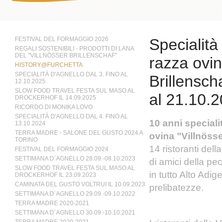
FESTIVAL DEL FORMAGGIO 2026
Specialità
REGALI SOSTENIBILI - PRODOTTI DI LANA
DEL "VILLNÖSSER BRILLENSCHAF"
razza ovin
HISTORY@FURCHETTA
SPECIALITÀ D'AGNELLO DAL 3. FINO AL
Brillensch
12.10.2025
SLOW FOOD TRAVEL FESTA SUL MASO AL
al 21.10.
DROCKERHOF IL 14.09.2025
RICORDO DI MONIKA LOVO
SPECIALITÀ D'AGNELLO DAL 4. FINO AL
10 anni speciali
13.10.2024
TERRA MADRE - SALONE DEL GUSTO 2024 A
ovina "Villnösse
TORINO
14 ristoranti dell
FESTIVAL DEL FORMAGGIO 2024
SETTIMANA D´AGNELLO 28.09.-08.10.2023
di amici della pec
SLOW FOOD TRAVEL FESTA SUL MASO AL
in tutto Alto Adig
DROCKERHOF IL 23.09.2023
CAMINATA DEL GUSTO VOLTRUI IL 10.09.2023
prelibatezze.
SETTIMANA D´AGNELLO 29.09.-09.10.2022
TERRA MADRE 2020-2021
SETTIMANA D´AGNELLO 30.09.-10.10.2021