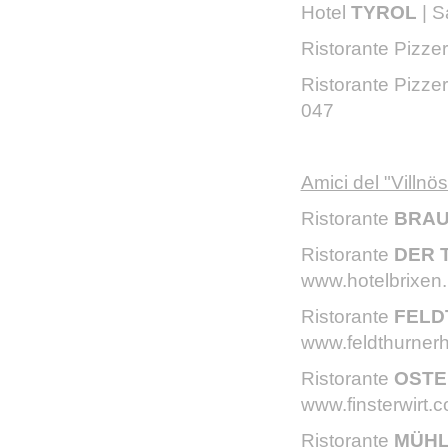
Hotel
TYROL
| 
Ristorante Pizze
Ristorante Pizze
047
Amici del "Villnös
Ristorante
BRA
Ristorante
DER 
www.hotelbrixen.i
Ristorante
FEL
www.feldthurner
Ristorante
OSTE
www.finsterwirt.
Ristorante
MÜHL