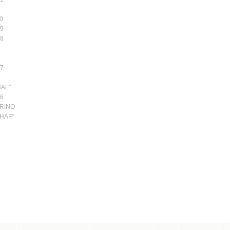
0
9
8
7
AF”
6
ORINO
HAF”