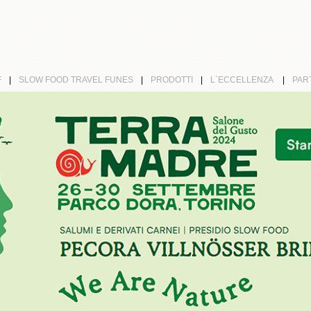
F
|
SLOW FOOD TRAVEL FUNES
|
PRODOTTI
|
L`ECCELLENZA
|
PAR