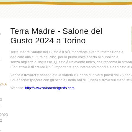
Terra Madre - Salone del
A
Gusto 2024 a Torino
Terra Madre Salone del Gusto è il più importante evento internazionale
dedicato alla cultura del cibo, per la prima volta aperto al pubblico e
L
senza biglietto di ingresso. Questo é un evento unico, che racconta la straord
L´obiettivo è di creare il più importante appuntamento mondiale dedicato al 
Venite a trovarci e assaggiate la varietà culinaria di diversi paesi dal 26 fin
Brillenschaf (pecora con gli occhiali della Val di Funes) si trova sul stand
M5
24 A
Website:
http://www.salonedelgusto.com
3
L
.2023
2
1