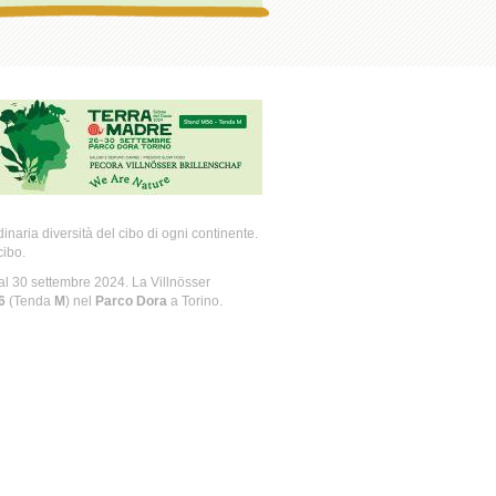
inaria diversità del cibo di ogni continente.
cibo.
o al 30 settembre 2024.
La Villnösser
6
(Tenda
M
) nel
Parco Dora
a Torino.