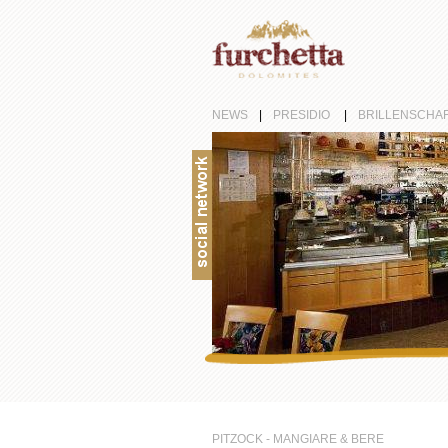
NEWS
|
PRESIDIO
|
BRILLENSCHA
PITZOCK - MANGIARE & BERE