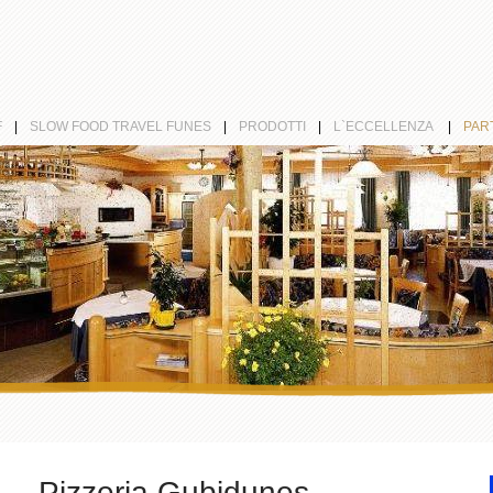
F
|
SLOW FOOD TRAVEL FUNES
|
PRODOTTI
|
L`ECCELLENZA
|
PAR
Pizzeria Gubidunes