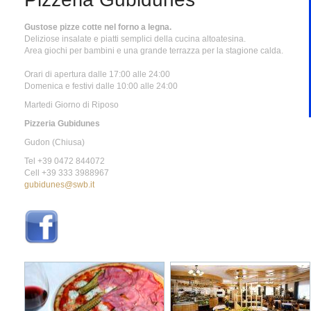
Gustose pizze cotte nel
forno a legna
.
Deliziose insalate
e piatti
semplici
della cucina
altoatesina
.
Area giochi per bambini
e una grande terrazza
per la stagione
calda.
Orari di apertura
dalle 17:00 alle
24:00
Domenica e festivi dalle
10:00 alle
24:00
Martedi Giorno di Riposo
Pizzeria Gubidunes
Gudon (Chiusa)
Tel +39 0472 844072
Cell +39 333 3988967
gubidunes@swb.it